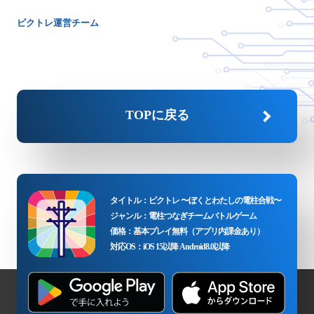
ピクトレ運営チーム
TOPに戻る
タイトル：ピクトレ 〜ぼくとわたしの電柱合戦〜
ジャンル：電柱つなぎチームバトルゲーム
価格：基本プレイ無料（アプリ内課金あり）
対応OS：iOS 15以降 Android8.0以降