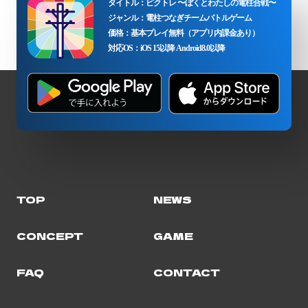
タイトル：ピクトレ 〜ぼくとわたしの電柱合戦〜
ジャンル：電柱つなぎチームバトルゲーム
価格：基本プレイ無料（アプリ内課金あり）
対応OS：iOS 15以降 Android8.0以降
TOP
NEWS
CONCEPT
GAME
FAQ
CONTACT