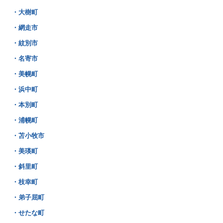
・大樹町
・網走市
・紋別市
・名寄市
・美幌町
・浜中町
・本別町
・浦幌町
・苫小牧市
・美瑛町
・斜里町
・枝幸町
・弟子屈町
・せたな町