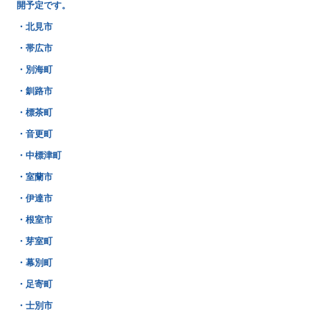
開予定です。
・北見市
・帯広市
・別海町
・釧路市
・標茶町
・音更町
・中標津町
・室蘭市
・伊達市
・根室市
・芽室町
・幕別町
・足寄町
・士別市