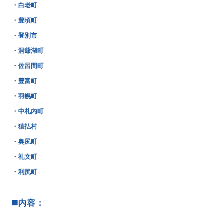
・白老町
・豊頃町
・登別市
・洞爺湖町
・佐呂間町
・豊富町
・羽幌町
・中札内町
・猿払村
・奥尻町
・礼文町
・利尻町
◼️内容：