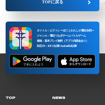
TOPに戻る
タイトル：ピクトレ 〜ぼくとわたしの電柱合戦〜
ジャンル：電柱つなぎチームバトルゲーム
価格：基本プレイ無料（アプリ内課金あり）
対応OS：iOS 15以降 Android8.0以降
TOP
NEWS