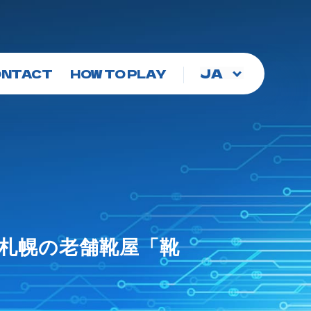
言
ONTACT
HOW TO PLAY
語
を
選
択
年の札幌の老舗靴屋「靴