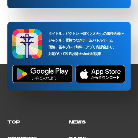
タイトル：ピクトレ 〜ぼくとわたしの電柱合戦〜
ジャンル：電柱つなぎチームバトルゲーム
価格：基本プレイ無料（アプリ内課金あり）
対応OS：iOS 15以降 Android8.0以降
TOP
NEWS
CONCEPT
GAME